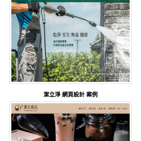
潔立淨 網頁設計 案例