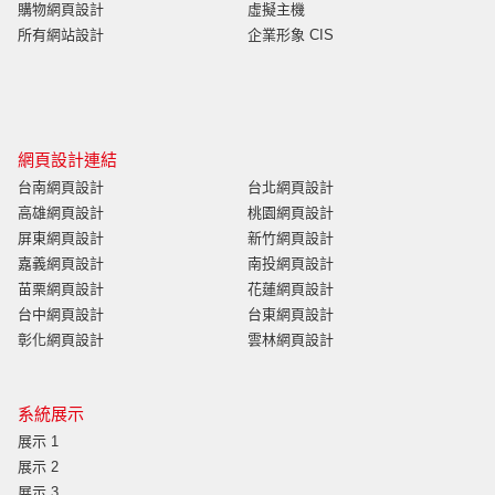
購物網頁設計
虛擬主機
所有網站設計
企業形象 CIS
網頁設計連結
台南網頁設計
台北網頁設計
高雄網頁設計
桃園網頁設計
屏東網頁設計
新竹網頁設計
嘉義網頁設計
南投網頁設計
苗栗網頁設計
花蓮網頁設計
台中網頁設計
台東網頁設計
彰化網頁設計
雲林網頁設計
系統展示
展示 1
展示 2
展示 3