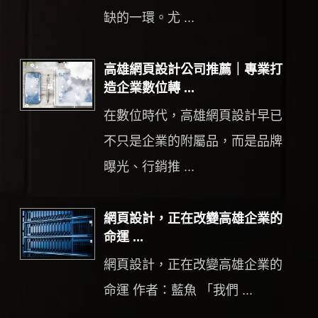
缺的一環。尤 ...
高雄網頁設計公司推薦｜專業打
造企業數位轉 ...
在數位時代，高雄網頁設計早已
不只是企業的附屬品，而是品牌
曝光、行銷推 ...
網頁設計，正在改變高雄企業的
命運 ...
網頁設計，正在改變高雄企業的
命運 作者：藍魚 「我們 ...