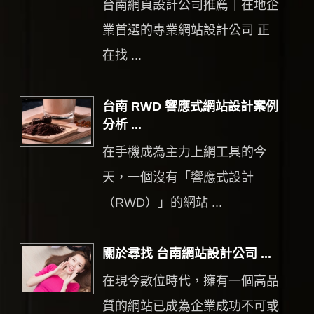
台南網頁設計公司推薦｜在地企
業首選的專業網站設計公司 正
在找 ...
台南 RWD 響應式網站設計案例
分析 ...
在手機成為主力上網工具的今
天，一個沒有「響應式設計
（RWD）」的網站 ...
關於尋找 台南網站設計公司 ...
在現今數位時代，擁有一個高品
質的網站已成為企業成功不可或