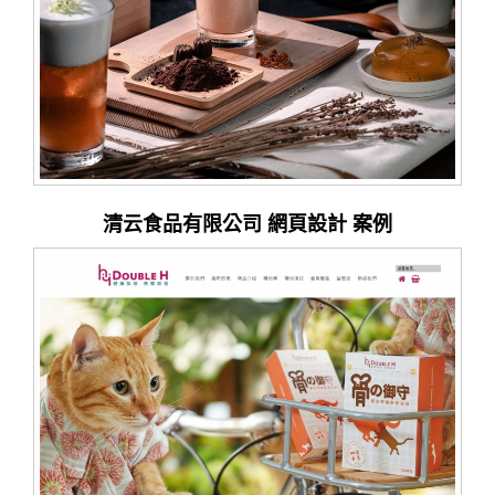
清云食品有限公司 網頁設計 案例