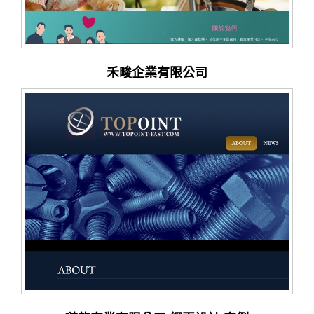
禾畯企業有限公司