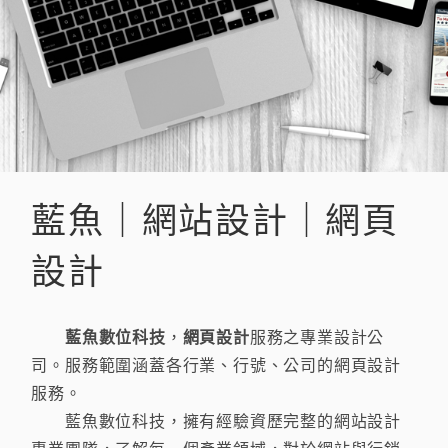
藍魚｜網站設計｜網頁
設計
藍魚數位科技
，
網頁設計
服務之專業設計公
司。服務範圍涵蓋各行業、行號、公司的網頁設計
服務。
藍魚數位科技，擁有經驗資歷完整的網站設計