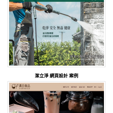
潔立淨 網頁設計 案例