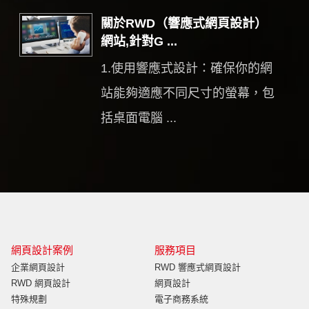
關於RWD（響應式網頁設計）
網站,針對G ...
1.使用響應式設計：確保你的網
站能夠適應不同尺寸的螢幕，包
括桌面電腦 ...
網頁設計案例
服務項目
企業網頁設計
RWD 響應式網頁設計
RWD 網頁設計
網頁設計
特殊規劃
電子商務系統