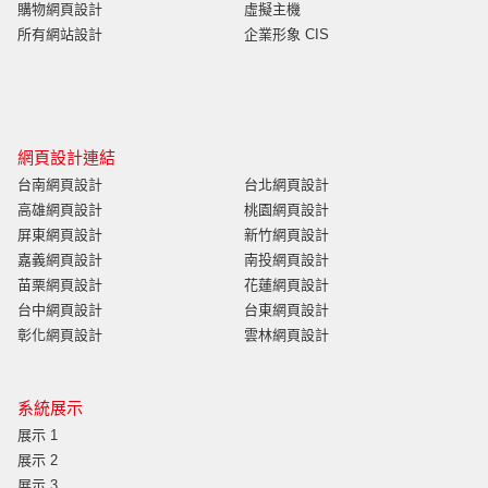
購物網頁設計
虛擬主機
所有網站設計
企業形象 CIS
網頁設計連結
台南網頁設計
台北網頁設計
高雄網頁設計
桃園網頁設計
屏東網頁設計
新竹網頁設計
嘉義網頁設計
南投網頁設計
苗栗網頁設計
花蓮網頁設計
台中網頁設計
台東網頁設計
彰化網頁設計
雲林網頁設計
系統展示
展示 1
展示 2
展示 3