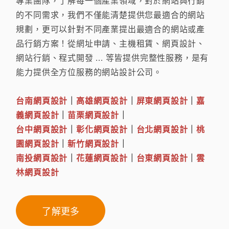
專業團隊，了解每一個產業領域，對於網站與行銷
的不同需求，我們不僅能清楚提供您最適合的網站
規劃，更可以針對不同產業提出最適合的網站或產
品行銷方案！從網址申請、主機租賃、網頁設計、
網站行銷、程式開發 ... 等皆提供完整性服務，是有
能力提供全方位服務的網站設計公司。
台南網頁設計
｜
高雄網頁設計
｜
屏東網頁設計
｜
嘉
義網頁設計
｜
苗栗網頁設計
｜
台中網頁設計
｜
彰化網頁設計
｜
台北網頁設計
｜
桃
園網頁設計
｜
新竹網頁設計
｜
南投網頁設計
｜
花蓮網頁設計
｜
台東網頁設計
｜
雲
林網頁設計
了解更多