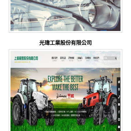
光瑋工業股份有限公司