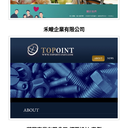
禾畯企業有限公司