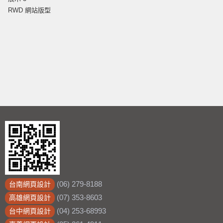
RWD 網站版型
(06) 279-8188
台南網頁設計
(07) 353-8603
高雄網頁設計
(04) 253-68993
台中網頁設計