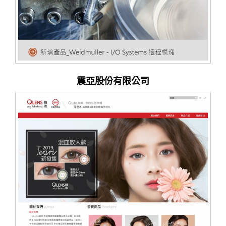
震亞股份有限公司