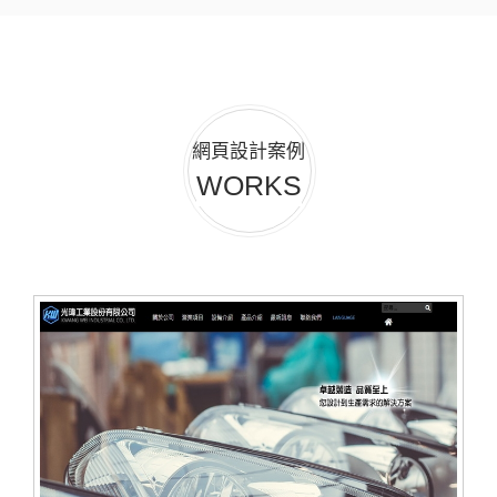
網頁設計案例
WORKS